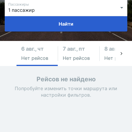
Пассажиры
Найти
6 авг., чт
7 авг., пт
8 авг., сб
Нет рейсов
Нет рейсов
Нет рейсов
Рейсов не найдено
Попробуйте изменить точки маршрута или
настройки фильтров.