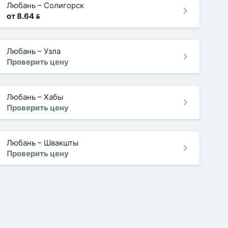
Любань
–
Солигорск
от 8.64 
Любань
–
Узла
Проверить цену
Любань
–
Хабы
Проверить цену
Любань
–
Швакшты
Проверить цену