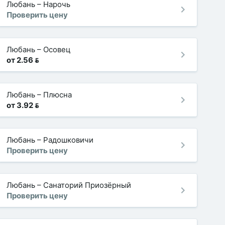
Любань
–
Нарочь
Проверить цену
Любань
–
Осовец
от 2.56 
Любань
–
Плюсна
от 3.92 
Любань
–
Радошковичи
Проверить цену
Любань
–
Санаторий Приозёрный
Проверить цену