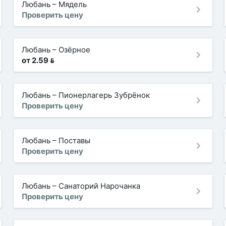
Любань
–
Мядель
Проверить цену
Любань
–
Озёрное
от 2.59 
Любань
–
Пионерлагерь Зубрёнок
Проверить цену
Любань
–
Поставы
Проверить цену
Любань
–
Санаторий Нарочанка
Проверить цену