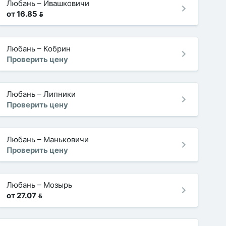
Любань
–
Ивашковичи
от 16.85 
Любань
–
Кобрин
Проверить цену
Любань
–
Липники
Проверить цену
Любань
–
Маньковичи
Проверить цену
Любань
–
Мозырь
от 27.07 