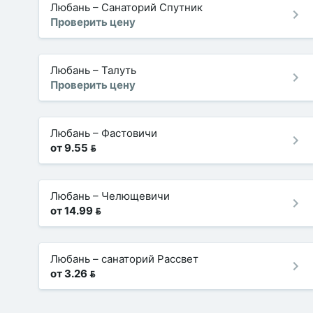
Любань
–
Санаторий Спутник
Проверить цену
Любань
–
Талуть
Проверить цену
Любань
–
Фастовичи
от 9.55 
Любань
–
Челющевичи
от 14.99 
Любань
–
санаторий Рассвет
от 3.26 