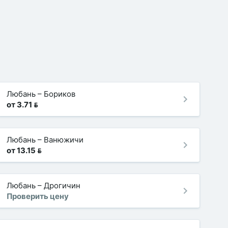
Любань
–
Бориков
от 3.71 
Любань
–
Ванюжичи
от 13.15 
Любань
–
Дрогичин
Проверить цену