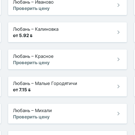
Любань
–
Иваново
Проверить цену
Любань
–
Калиновка
от 5.92 
Любань
–
Красное
Проверить цену
Любань
–
Малые Городятичи
от 7.15 
Любань
–
Михали
Проверить цену