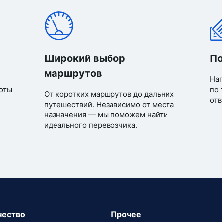
Широкий выбор
По
маршрутов
Нап
оты
по 
От коротких маршрутов до дальних
отв
путешествий. Независимо от места
назначения — мы поможем найти
идеального перевозчика.
чество
Прочее