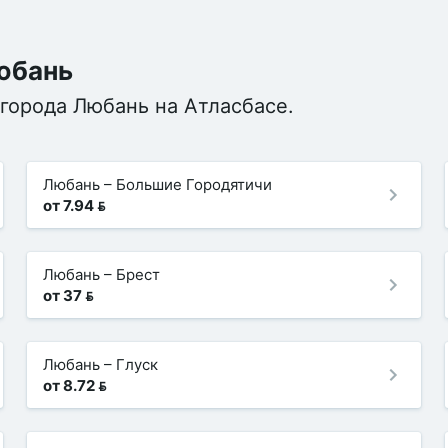
Любань
города Любань на Атласбасе.
Любань
–
Большие Городятичи
от 7.94 
Любань
–
Брест
от 37 
Любань
–
Глуск
от 8.72 