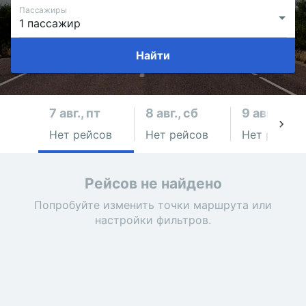
Пассажиры
Найти
7 авг., пт
8 авг., сб
9 авг., вс
Нет рейсов
Нет рейсов
Нет рейсов
Рейсов не найдено
Попробуйте изменить точки маршрута или
настройки фильтров.