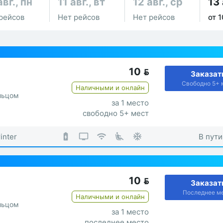
авг., пн
11 авг., вт
12 авг., ср
13 
рейсов
Нет рейсов
Нет рейсов
от 1
10

Заказат
Свободно 5+ 
Наличными и онлайн
льцом
за 1 место
свободно 5+ мест
inter
В пути
10

Заказат
Последнее м
Наличными и онлайн
льцом
за 1 место
последнее место