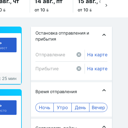
авг., чт
14 авг., пт
15 авг., сб
16
0 
от 10 
от 10 
от 
Остановка отправления и
прибытия
ь
мест
На карте
На карте
: 25 мин
Время отправления
ь
Ночь
Утро
День
Вечер
есто