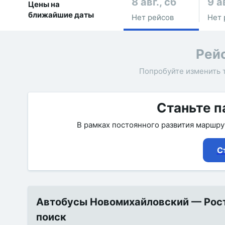
8 авг., сб
9 а
Цены на
ближайшие даты
Нет рейсов
Нет 
Рей
Попробуйте изменить 
Станьте п
В рамках постоянного развития маршр
С
Автобусы Новомихайловский — Росто
поиск