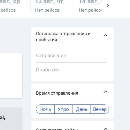
авг., ср
13 авг., чт
14 авг., пт
15
 рейсов
Нет рейсов
Нет рейсов
Не
Остановка отправления и
прибытия
Время отправления
Ночь
Утро
День
Вечер
ы,