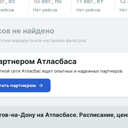
вг., вс
10 авг., пн
11 авг., вт
12 
рейсов
Нет рейсов
Нет рейсов
Нет
сов не найдено
точки маршрута или настройки фильтров.
артнером Атласбаса
утной сети Атласбас ищет опытных и надежных партнеров
тать партнером
в-на-Дону на Атласбасе. Расписание, цен