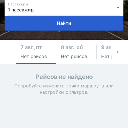
Пассажиры
Найти
7 авг., пт
8 авг., сб
9 авг., вс
Нет рейсов
Нет рейсов
Нет рейсов
Рейсов не найдено
Попробуйте изменить точки маршрута или
настройки фильтров.