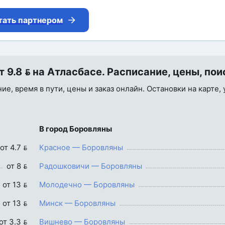
тать партнером
9.8  на Атласбасе. Расписание, цены, пои
е, время в пути, цены и заказ онлайн. Остановки на карте,
В город Боровляны
от 4.7 
Красное — Боровляны
от 8 
Радошковичи — Боровляны
от 13 
Молодечно — Боровляны
от 13 
Минск — Боровляны
от 3.3 
Вишнево — Боровляны