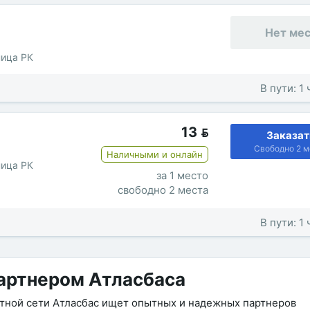
Нет ме
ница РК
В пути: 1
13

Заказат
Свободно 2 м
Наличными и онлайн
ница РК
за 1 место
свободно 2 места
В пути: 1
артнером Атласбаса
утной сети Атласбас ищет опытных и надежных партнеров