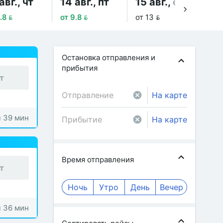
авг., чт
14 авг., пт
15 авг., сб
16
.8 
от 9.8 
от 13 
от 
Остановка отправления и
прибытия
т
На карте
ч 39 мин
На карте
Время отправления
т
Ночь
Утро
День
Вечер
ч 36 мин