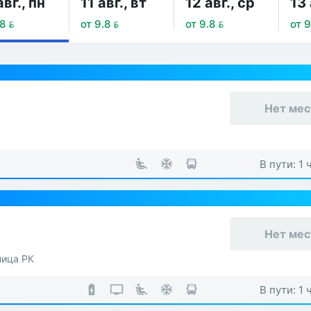
авг., пн
11 авг., вт
12 авг., ср
13 
8 
от 9.8 
от 9.8 
от 9
Нет мес
В пути: 1 
Нет мес
ница РК
В пути: 1 