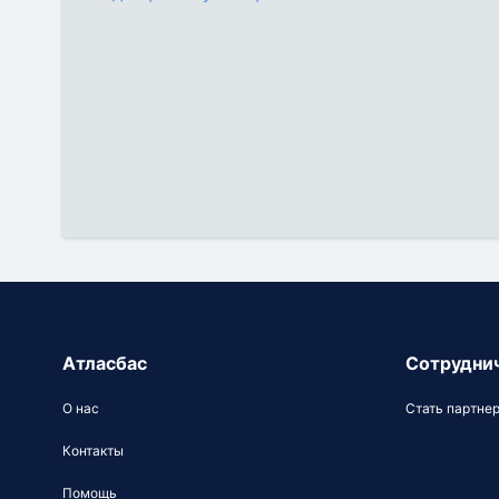
Атласбас
Сотрудни
О нас
Стать партне
Контакты
Помощь