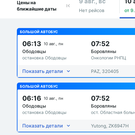
9 авг., вс
10 
Цены на
ближайшие даты
Нет рейсов
от 9.
БОЛЬШОЙ АВТОБУС
06:13
07:52
10 авг., пн
Ободовцы
Боровляны
остановка Ободовцы
Онкологии РНПЦ
Показать детали
PAZ, 320405
БОЛЬШОЙ АВТОБУС
06:16
07:52
10 авг., пн
Ободовцы
Боровляны
остановка Ободовцы
ост. Областная боль
Показать детали
Yutong, ZK6947H