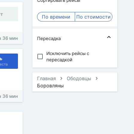
Сортировать рейсы
ст
По времени
По стоимости
 ч 36 мин
Пересадка
Исключить рейсы с
ь
пересадкой
еста
Главная
Ободовцы
Боровляны
 ч 36 мин