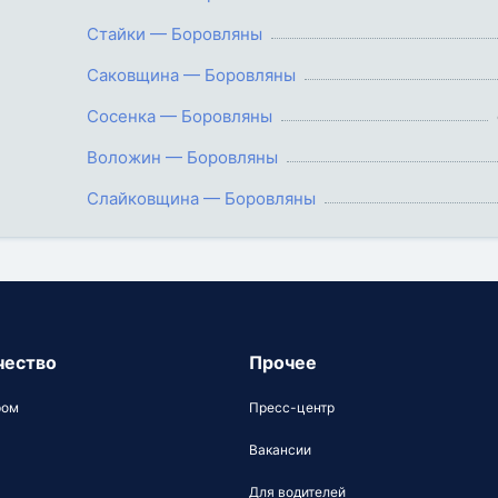
Стайки — Боровляны
Саковщина — Боровляны
Сосенка — Боровляны
Воложин — Боровляны
Слайковщина — Боровляны
чество
Прочее
ром
Пресс-центр
Вакансии
Для водителей