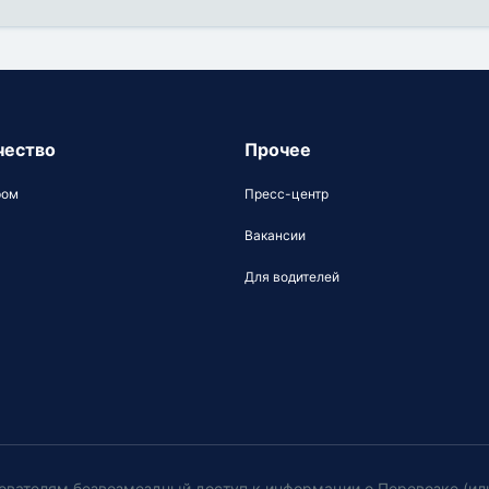
чество
Прочее
ром
Пресс-центр
Вакансии
Для водителей
ователям безвозмездный доступ к информации о Перевозке (ил