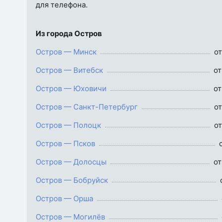
для телефона.
Из города Остров
Остров — Минск
от
Остров — Витебск
от
Остров — Юховичи
от
Остров — Санкт-Петербург
от
Остров — Полоцк
от
Остров — Псков
Остров — Долосцы
от
Остров — Бобруйск
Остров — Орша
Остров — Могилёв