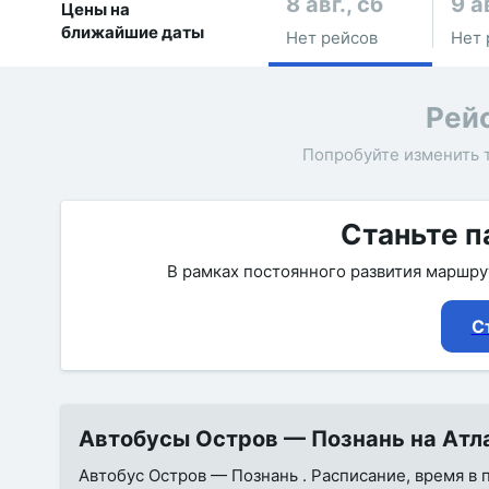
8 авг., сб
9 а
Цены на
ближайшие даты
Нет рейсов
Нет 
Рей
Попробуйте изменить 
Станьте п
В рамках постоянного развития маршр
С
Автобусы Остров — Познань на Атла
Автобус Остров — Познань . Расписание, время в 