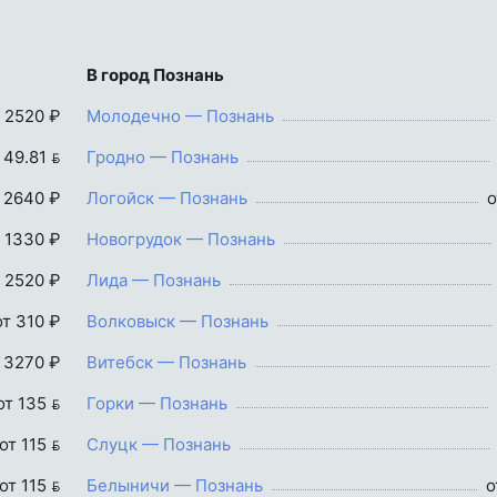
В город Познань
 2520 ₽
Молодечно — Познань
 49.81 
Гродно — Познань
 2640 ₽
Логойск — Познань
о
 1330 ₽
Новогрудок — Познань
 2520 ₽
Лида — Познань
от 310 ₽
Волковыск — Познань
 3270 ₽
Витебск — Познань
от 135 
Горки — Познань
от 115 
Слуцк — Познань
от 115 
Белыничи — Познань
о