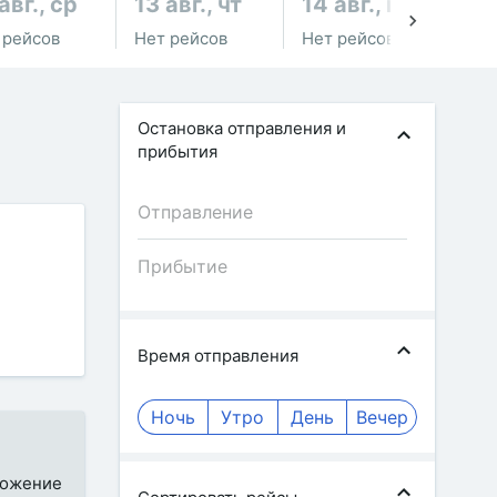
авг., ср
13 авг., чт
14 авг., пт
15
 рейсов
Нет рейсов
Нет рейсов
Не
Остановка отправления и
прибытия
Время отправления
Ночь
Утро
День
Вечер
иложение