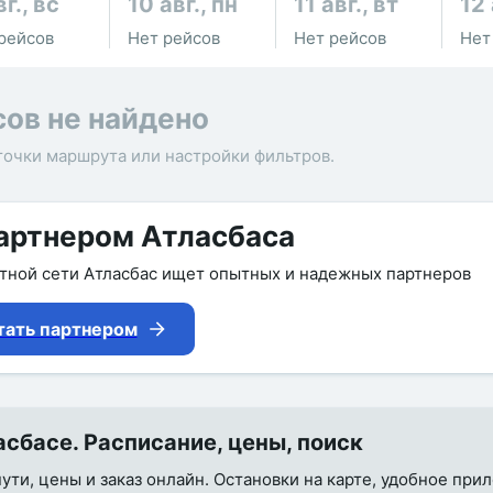
вг., вс
10 авг., пн
11 авг., вт
12 
рейсов
Нет рейсов
Нет рейсов
Нет
сов не найдено
точки маршрута или настройки фильтров.
артнером Атласбаса
утной сети Атласбас ищет опытных и надежных партнеров
тать партнером
сбасе. Расписание, цены, поиск
пути, цены и заказ онлайн. Остановки на карте, удобное пр