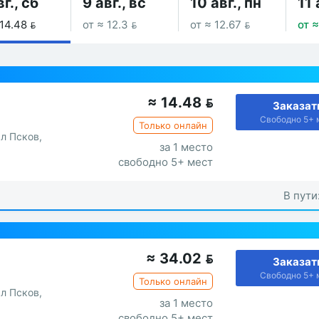
вг., сб
9 авг., вс
10 авг., пн
11 
 14.48 
от ≈ 12.3 
от ≈ 12.67 
от ≈
≈
14.48

Заказат
Свободно 5+ 
Только онлайн
ал Псков,
за 1 место
свободно 5+ мест
В пути
≈
34.02

Заказат
Свободно 5+ 
Только онлайн
ал Псков,
за 1 место
свободно 5+ мест