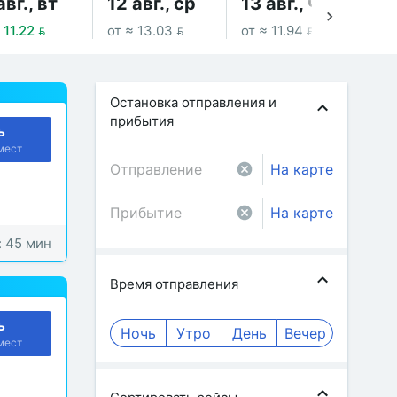
авг., вт
12 авг., ср
13 авг., чт
14
 11.22 
от ≈ 13.03 
от ≈ 11.94 
от 
Остановка отправления и
прибытия
ь
мест
На карте
На карте
: 45 мин
Время отправления
ь
Ночь
Утро
День
Вечер
мест