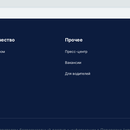
чество
Прочее
ром
Пресс-центр
Вакансии
Для водителей
ователям безвозмездный доступ к информации о Перевозке (ил