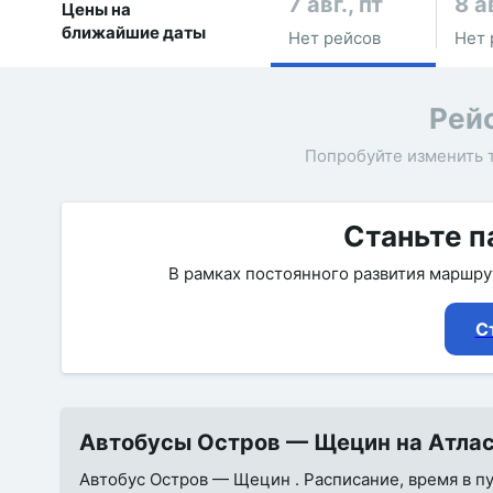
7 авг., пт
8 а
Цены на
ближайшие даты
Нет рейсов
Нет 
Рей
Попробуйте изменить 
Станьте п
В рамках постоянного развития маршр
С
Автобусы Остров — Щецин на Атласб
Автобус Остров — Щецин . Расписание, время в пу