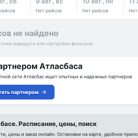
вг., сб
9 авг., вс
10 авг., пн
11 
рейсов
Нет рейсов
Нет рейсов
Нет
сов не найдено
точки маршрута или настройки фильтров.
артнером Атласбаса
утной сети Атласбас ищет опытных и надежных партнеров
тать партнером
асе. Расписание, цены, поиск
ти, цены и заказ онлайн. Остановки на карте, удобное прил