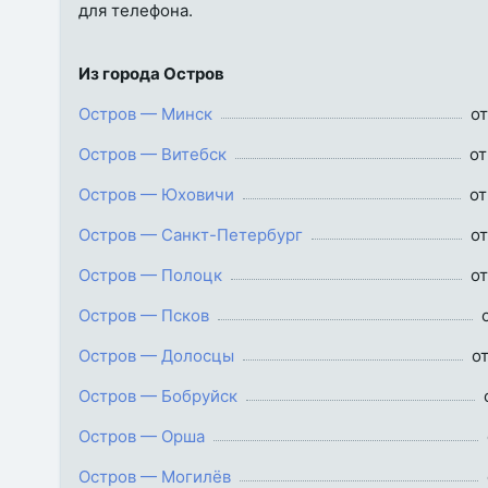
для телефона.
Из города Остров
Остров — Минск
от
Остров — Витебск
от
Остров — Юховичи
от
Остров — Санкт-Петербург
от
Остров — Полоцк
от
Остров — Псков
Остров — Долосцы
о
Остров — Бобруйск
Остров — Орша
Остров — Могилёв