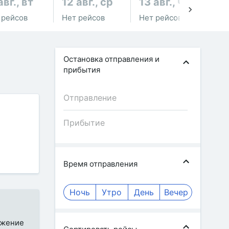
авг., вт
12 авг., ср
13 авг., чт
14
 рейсов
Нет рейсов
Нет рейсов
Не
Остановка отправления и
прибытия
Время отправления
Ночь
Утро
День
Вечер
ожение