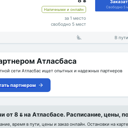
8

Заказат
Свободно 5 
Наличными и онлайн
за 1 место
свободно 5 мест
В пути
артнером Атласбаса
утной сети Атласбас ищет опытных и надежных партнеров
тать партнером
от 8  на Атласбасе. Расписание, цены, п
ие, время в пути, цены и заказ онлайн. Остановки на карте