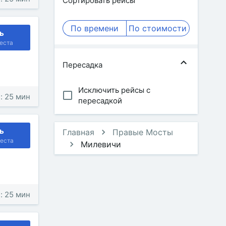
Сортировать рейсы
По времени
По стоимости
ь
еста
Пересадка
Исключить рейсы с
: 25 мин
пересадкой
ь
Главная
Правые Мосты
еста
Милевичи
: 25 мин