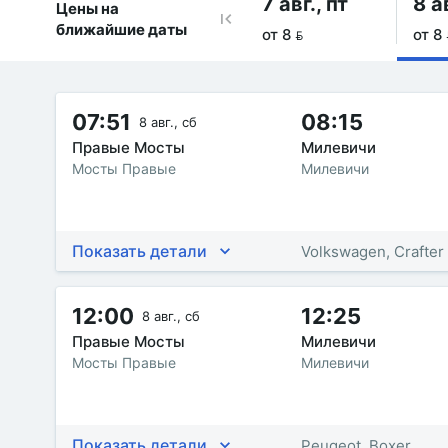
7 авг., пт
8 а
Цены на
ближайшие даты
от 8 
от 8 
07:51
08:15
8 авг., сб
Правые Мосты
Милевичи
Мосты Правые
Милевичи
Показать детали
Volkswagen, Crafter
12:00
12:25
8 авг., сб
Правые Мосты
Милевичи
Мосты Правые
Милевичи
Показать детали
Peugeot, Boxer