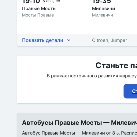
19:10
19:35
8 авг., сб
Правые Мосты
Милевичи
Мосты Правые
Милевичи
Показать детали
Citroen, Jumper
Станьте п
В рамках постоянного развития маршр
С
Автобусы Правые Мосты — Милевичи 
Автобус Правые Мосты — Милевичи от 8 . Расписан