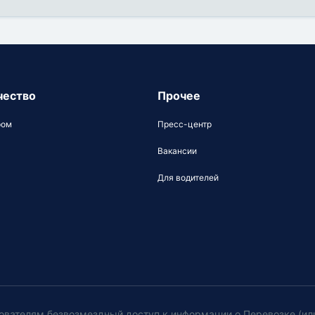
чество
Прочее
ром
Пресс-центр
Вакансии
Для водителей
ователям безвозмездный доступ к информации о Перевозке (ил