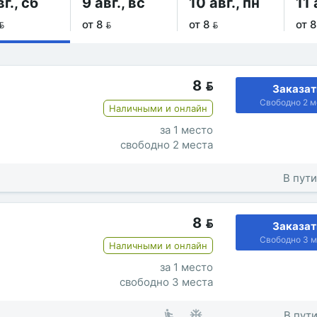
вг., сб
9 авг., вс
10 авг., пн
11 

от 8 
от 8 
от 8
8

Заказат
Свободно 2 м
Наличными и онлайн
за 1 место
свободно 2 места
В пути
8

Заказат
Свободно 3 м
Наличными и онлайн
за 1 место
свободно 3 места
В пути