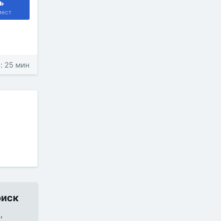
ь
мест
: 25 мин
оиск
,