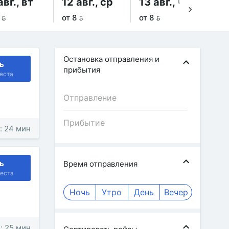
авг., вт
12 авг., ср
13 авг., чт
14
 
от 8 
от 8 
от 
Остановка отправления и
ь
прибытия
еста
: 24 мин
ь
Время отправления
еста
Ночь
Утро
День
Вечер
: 25 мин