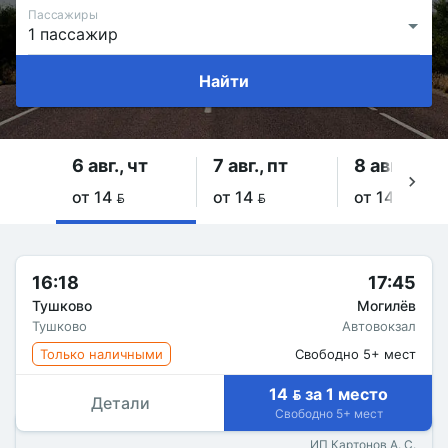
Пассажиры
Найти
6 авг., чт
7 авг., пт
8 авг., сб
от 14 
от 14 
от 14 
16:18
17:45
Тушково
Могилёв
Тушково
Автовокзал
Только наличными
Свободно 5+ мест
14  за 1 место
Детали
Свободно 5+ мест
ИП Картонов А. С.