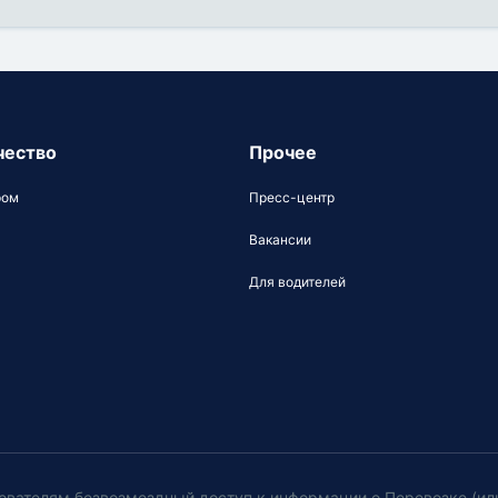
чество
Прочее
ром
Пресс-центр
Вакансии
Для водителей
ователям безвозмездный доступ к информации о Перевозке (ил