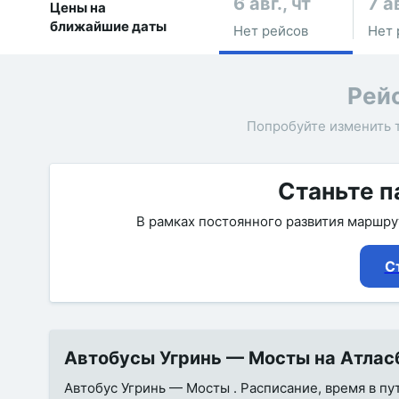
6 авг., чт
7 ав
Цены на
ближайшие даты
Нет рейсов
Нет 
Рей
Попробуйте изменить 
Станьте п
В рамках постоянного развития маршр
С
Автобусы Угринь — Мосты на Атласб
Автобус Угринь — Мосты . Расписание, время в пу