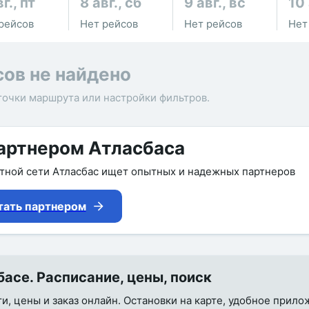
г., пт
8 авг., сб
9 авг., вс
10 
рейсов
Нет рейсов
Нет рейсов
Нет
сов не найдено
точки маршрута или настройки фильтров.
артнером Атласбаса
утной сети Атласбас ищет опытных и надежных партнеров
тать партнером
асе. Расписание, цены, поиск
ти, цены и заказ онлайн. Остановки на карте, удобное прил