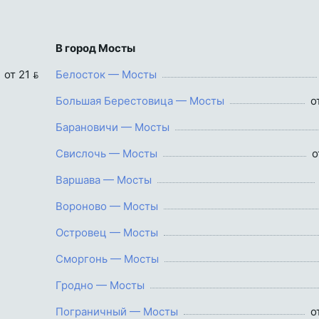
В город Мосты
от 21 
Белосток — Мосты
Большая Берестовица — Мосты
о
Барановичи — Мосты
Свислочь — Мосты
о
Варшава — Мосты
Вороново — Мосты
Островец — Мосты
Сморгонь — Мосты
Гродно — Мосты
Пограничный — Мосты
о