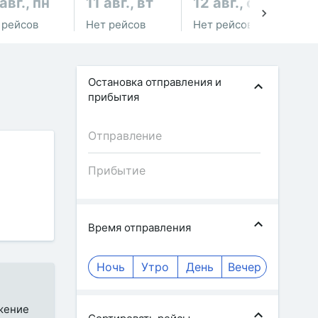
авг., пн
11 авг., вт
12 авг., ср
13
 рейсов
Нет рейсов
Нет рейсов
Не
Остановка отправления и
прибытия
Время отправления
Ночь
Утро
День
Вечер
ожение