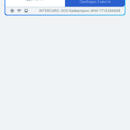
Свободно 2 места
INTERCARS. ООО Байертранс ИНН 7714294648