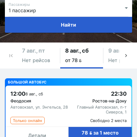
Пассажиры
Найти
7 авг., пт
8 авг., сб
9 авг., вс
Нет рейсов
от 78 
Нет рейсов
БОЛЬШОЙ АВТОБУС
12:00
22:30
8 авг., сб
Феодосия
Ростов-на-Дону
Автовокзал, ул. Энгельса, 28
Главный Автовокзал, п-т
Сиверса, 1
Только онлайн
Свободно 2 места
78  за 1 место
Детали