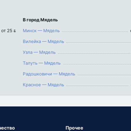
В город Мядель
от 25 
Минск — Мядель
Вилейка — Мядель
Узла — Мядель
Талуть — Мядель
Радошковичи — Мядель
Красное — Мядель
чество
Прочее