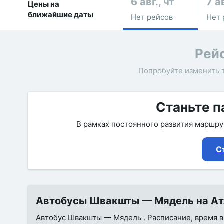
6 авг., чт
7 ав
Цены на
ближайшие даты
Нет рейсов
Нет 
Рей
Попробуйте изменить 
Станьте п
В рамках постоянного развития маршр
С
Автобусы Швакшты — Мядель на Атл
Автобус Швакшты — Мядель . Расписание, время в 