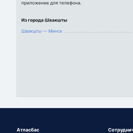
приложение для телефона.
Из города Швакшты
Швакшты — Минск
Атласбас
Сотрудни