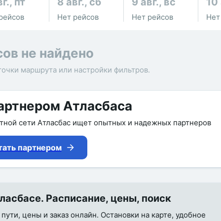
г., пт
8 авг., сб
9 авг., вс
10 
рейсов
Нет рейсов
Нет рейсов
Нет
сов не найдено
точки маршрута или настройки фильтров.
артнером Атласбаса
утной сети Атласбас ищет опытных и надежных партнеров
тать партнером
асбасе. Расписание, цены, поиск
пути, цены и заказ онлайн. Остановки на карте, удобное