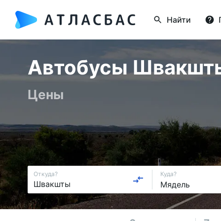
Найти
Автобусы Швакшты 
Цены
Откуда?
Куда?