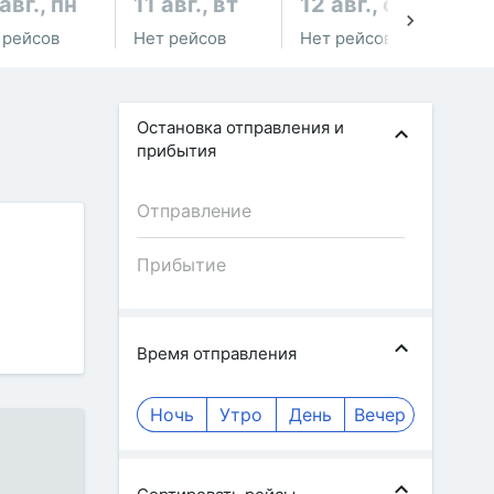
авг., пн
11 авг., вт
12 авг., ср
13
 рейсов
Нет рейсов
Нет рейсов
Не
Остановка отправления и
прибытия
Время отправления
Ночь
Утро
День
Вечер