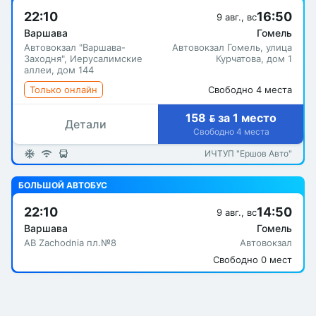
22:10
16:50
9 авг., вс
Варшава
Гомель
Автовокзал "Варшава-
Автовокзал Гомель, улица
Заходня", Иерусалимские
Курчатова, дом 1
аллеи, дом 144
Только онлайн
Свободно 4 места
158  за 1 место
Детали
Свободно 4 места
ИЧТУП "Ершов Авто"
БОЛЬШОЙ АВТОБУС
22:10
14:50
9 авг., вс
Варшава
Гомель
АВ Zachodnia пл.№8
Автовокзал
Свободно 0 мест