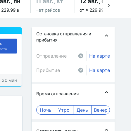
авг., пн
11 авг., вт
12 авг., ср
13
 229.99 
Нет рейсов
от ≈ 229.99 
от 
Остановка отправления и
прибытия
ь
еста
На карте
На карте
ч 30 мин
Время отправления
Ночь
Утро
День
Вечер