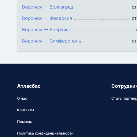
Воронеж — Волгоград
от
Воронеж — Феодосия
от
Воронеж — Бобруйск
Воронеж — Симферополь
от
Атласбас
Сотрудни
О нас
Стать партне
Контакты
Помощь
Политика конфиденциальности