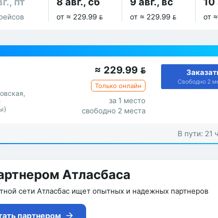
г., пт
8 авг., сб
9 авг., вс
10 
рейсов
от ≈ 229.99 
от ≈ 229.99 
от ≈
≈
229.99

Заказат
Свободно 2 м
Только онлайн
ковская,
за 1 место
е
ы)
свободно 2 места
В пути: 21 
артнером Атласбаса
утной сети Атласбас ищет опытных и надежных партнеров
тать партнером