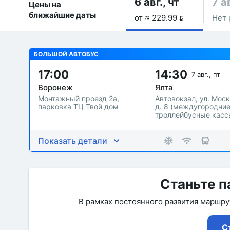
6 авг., чт
7 ав
Цены на
ближайшие даты
от ≈ 229.99 
Нет 
БОЛЬШОЙ АВТОБУС
17:00
14:30
7 авг., пт
Воронеж
Ялта
Монтажный проезд 2а,
Автовокзал, ул. Мос
парковка ТЦ Твой дом
д. 8 (междугородни
троллейбусные касс
Показать детали
Станьте п
В рамках постоянного развития маршр
С