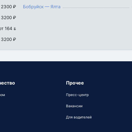
 2300 ₽
Бобруйск — Ялта
 3200 ₽
от 164 
 3200 ₽
чество
Прочее
ром
Пресс-центр
Вакансии
Для водителей