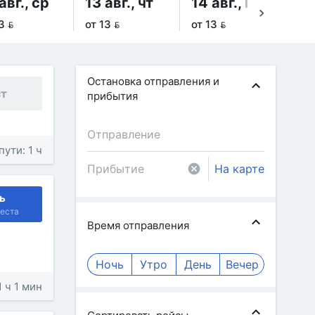
авг., ср
13 авг., чт
14 авг., пт
15
3 
от 13 
от 13 
от 
Остановка отправления и
ст
прибытия
пути: 1 ч
На карте
ь
еста
Время отправления
Ночь
Утро
День
Вечер
1 ч 1 мин