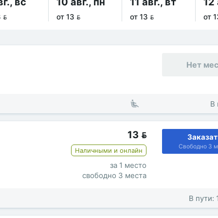
вг., вс
10 авг., пн
11 авг., вт
12 
 
от 13 
от 13 
от 1
Нет ме
В 
13

Заказат
Свободно 3 м
Наличными и онлайн
за 1 место
свободно 3 места
В пути: 