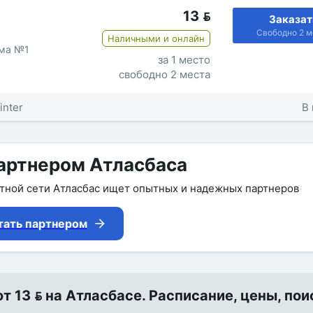
13

Заказат
Свободно 2 м
Наличными и онлайн
рма №1
за 1 место
свободно 2 места
inter
В 
артнером Атласбаса
утной сети Атласбас ищет опытных и надежных партнеров
тать партнером
 13  на Атласбасе. Расписание, цены, пои