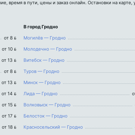
е, время в пути, цены и заказ онлайн. Остановки на карте,
В город Гродно
от 8 
Могилёв — Гродно
от 10 
Молодечно — Гродно
от 13 
Витебск — Гродно
от 8 
Туров — Гродно
от 13 
Минск — Гродно
от 14 
Лида — Гродно
о
от 15 
Волковыск — Гродно
от 17 
Белосток — Гродно
от 18 
Красносельский — Гродно