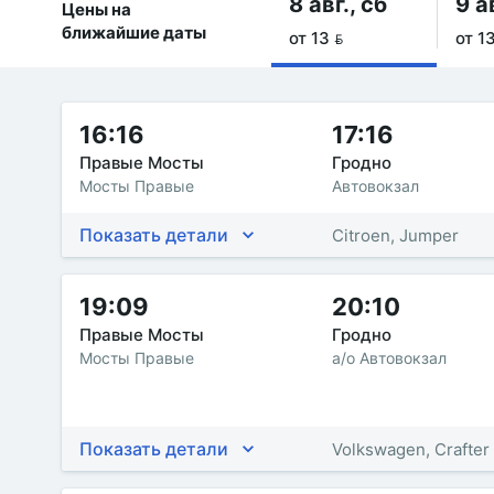
8 авг., сб
9 а
Цены на
ближайшие даты
от 13 
от 13
16:16
17:16
Правые Мосты
Гродно
Мосты Правые
Автовокзал
Показать детали
Citroen, Jumper
19:09
20:10
Правые Мосты
Гродно
Мосты Правые
а/о Автовокзал
Показать детали
Volkswagen, Crafter