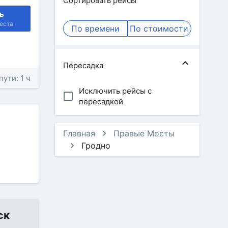
Сортировать рейсы
ь
еста
По времени
По стоимости
Пересадка
пути: 1 ч
Исключить рейсы с
пересадкой
Главная
Правые Мосты
Гродно
ск