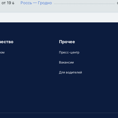
от 19 
Россь — Гродно
чество
Прочее
ром
Пресс-центр
Вакансии
Для водителей