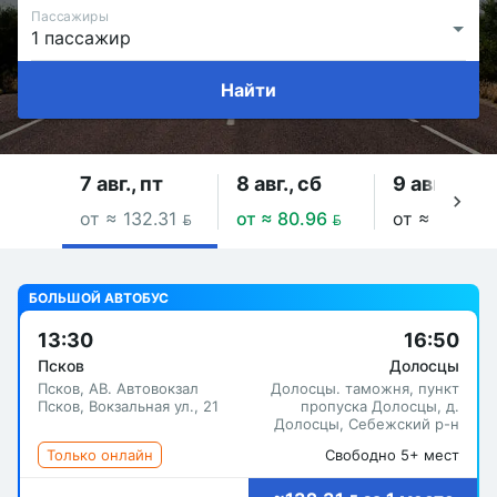
Пассажиры
Найти
7 авг., пт
8 авг., сб
9 авг., вс
от ≈ 132.31 
от ≈ 80.96 
от ≈ 139.09
БОЛЬШОЙ АВТОБУС
13:30
16:50
Псков
Долосцы
Псков, АВ. Автовокзал
Долосцы. таможня, пункт
Псков, Вокзальная ул., 21
пропуска Долосцы, д.
Долосцы, Себежский р-н
Только онлайн
Свободно 5+ мест