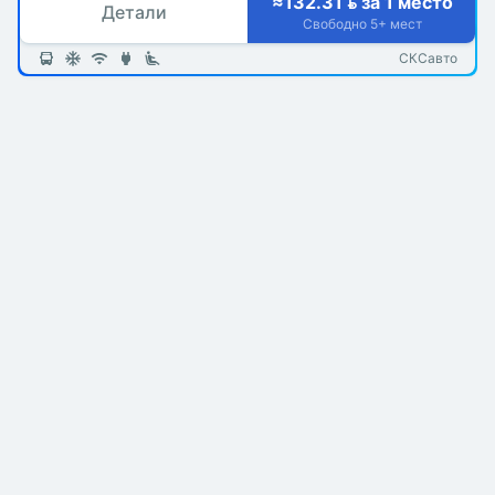
≈132.31  за 1 место
Детали
Свободно 5+ мест
СКСавто