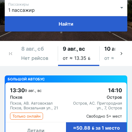
Пассажиры
Найти
8 авг., сб
9 авг., вс
10 авг., пн
Нет рейсов
от ≈ 13.35 
от ≈ 11.91 
БОЛЬШОЙ АВТОБУС
13:30
14:10
9 авг., вс
Псков
Остров
Псков, АВ. Автовокзал
Остров, АС. Пригородная
Псков, Вокзальная ул., 21
ул., 7, Остров
Только онлайн
Свободно 5+ мест
≈50.88  за 1 место
Детали