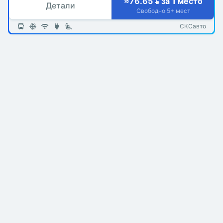
≈76.65  за 1 место
Детали
Свободно 5+ мест
СКСавто