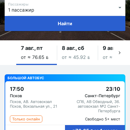
Пассажиры
Найти
7 авг., пт
8 авг., сб
9 авг., вс
от ≈ 76.65 
от ≈ 45.92 
от ≈ 48.81 
БОЛЬШОЙ АВТОБУС
17:50
23:10
Псков
Санкт-Петербург
Псков, АВ. Автовокзал
СПб, АВ Обводный, 36.
Псков, Вокзальная ул., 21
автовокзал №2 Санкт-
Петербурга
Только онлайн
Свободно 5+ мест