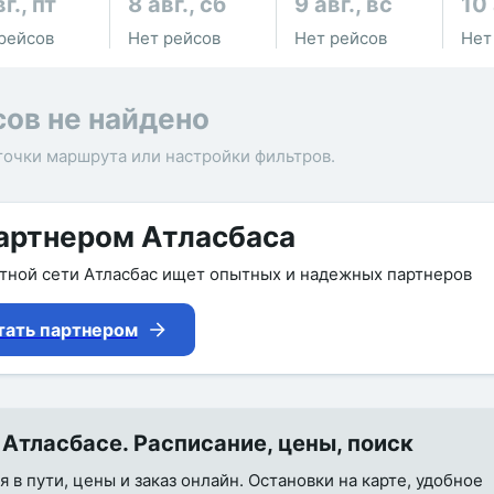
г., пт
8 авг., сб
9 авг., вс
10 
рейсов
Нет рейсов
Нет рейсов
Нет
сов не найдено
точки маршрута или настройки фильтров.
артнером Атласбаса
утной сети Атласбас ищет опытных и надежных партнеров
тать партнером
Атласбасе. Расписание, цены, поиск
 в пути, цены и заказ онлайн. Остановки на карте, удобное