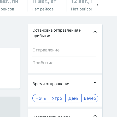
авг., пн
11 авг., вт
12 авг., ср
13
 рейсов
Нет рейсов
Нет рейсов
Не
Остановка отправления и
прибытия
Время отправления
Ночь
Утро
День
Вечер