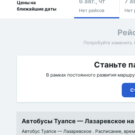
6 авг., чт
7 ав
Цены на
ближайшие даты
Нет рейсов
Нет 
Рей
Попробуйте изменить 
Станьте п
В рамках постоянного развития маршр
С
Автобусы Туапсе — Лазаревское на 
Автобус Туапсе — Лазаревское . Расписание, время