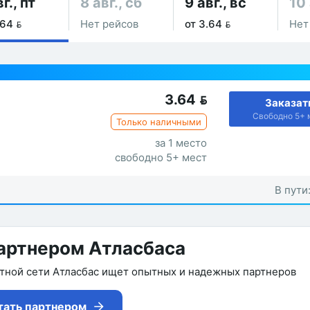
г., пт
8 авг., сб
9 авг., вс
10 
.64 
Нет рейсов
от 3.64 
Нет
3.64

Заказат
Свободно 5+ 
Только наличными
за 1 место
свободно 5+ мест
В пути
артнером Атласбаса
утной сети Атласбас ищет опытных и надежных партнеров
тать партнером