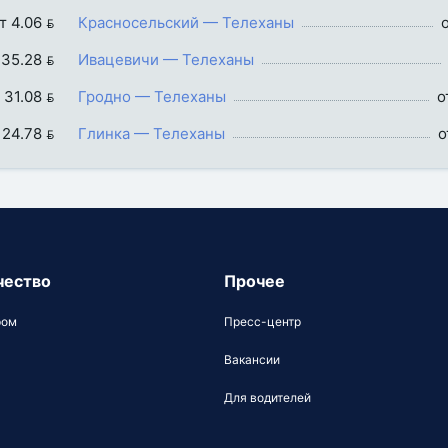
т 4.06 
Красносельский — Телеханы
о
 35.28 
Ивацевичи — Телеханы
 31.08 
Гродно — Телеханы
о
 24.78 
Глинка — Телеханы
о
чество
Прочее
ром
Пресс-центр
Вакансии
Для водителей