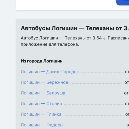
Автобусы Логишин — Телеханы от 3.6
Автобус Логишин — Телеханы от 3.64 . Расписание
приложение для телефона.
Из города Логишин
Логишин — Давид-Городок
от
Логишин — Бережное
от
Логишин — Белоуша
от
Логишин — Столин
от
Логишин — Глинка
о
Логишин — Федоры
о