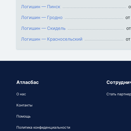
Логишин — Пинск
о
Логишин — Гродно
от
Логишин — Скидель
от
Логишин — Красносельский
от
Атласбас
Сотрудни
О нас
Стать партне
Контакты
Помощь
Политика конфиденциальности