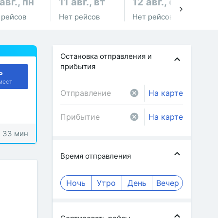
авг., пн
11 авг., вт
12 авг., ср
13
 рейсов
Нет рейсов
Нет рейсов
Не
Остановка отправления и
прибытия
ь
мест
На карте
На карте
: 33 мин
Время отправления
Ночь
Утро
День
Вечер