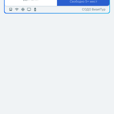
Свободно 5+ мест
СОДО ВизитТур