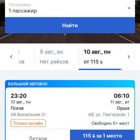
Пассажиры
Найти
 авг., сб
9 авг., вс
10 авг., пн
11 ав
ет рейсов
Нет рейсов
от 115 
Нет 
БОЛЬШОЙ АВТОБУС
23:20
06:10
10 авг., пн
11 авг., вт
Псков
Орша
АВ Вокзальная 21
АВ, ул. Пакгаузная, 1
Только онлайн
Свободно 5+ мест
115  за 1 место
Детали